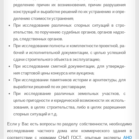
ре­деле­нию при­чин их воз­никно­вения, при­чин раз­ру­шения
конс­трук­ций и вы­работ­ке ре­шений по их ус­тра­нению и оп­ре­
деле­нию сто­имос­ти ус­тра­нения;
При ис­сле­дова­ние раз­личных спор­ных си­ту­аций в стро­
итель­стве, по по­руче­нию су­деб­ных ор­га­нов, ор­га­нов над­зо­
ра, следс­твен­ных ор­га­нов.
При ис­сле­дова­нии пол­но­ты и ком­плектнос­ти про­ек­тной, ра­
бочей и ис­полни­тель­ной до­кумен­та­ции, с целью ус­пешной
сда­чи стро­итель­но­го объ­ек­та в экс­плу­ата­цию;
При ис­сле­дова­нии смет­ной до­кумен­та­ции, для ут­вер­жде­
ния стар­то­вой це­ны кон­курса или а­ук­ци­она;
При ис­сле­дова­нии па­мят­ни­ков ис­то­рии и ар­хи­тек­ту­ры, для
вы­работ­ки ре­шений по их рес­тавра­ции;
При ис­сле­дова­ние раз­личных зе­мель­ных учас­тков, с
целью при­год­ности и юри­дичес­кой воз­можнос­ти их ис­поль­
зо­вания, в це­лях стро­итель­ства, ли­бо в це­лях раз­ре­шения
спор­ных си­ту­аций и т.д.
Если у Вас есть вопросы по разделу собственности, необходимо
исследование частного дома или коммерческого здания в
соответствии с нормами СНиП ГОСТ, опытные эксперты
АНО