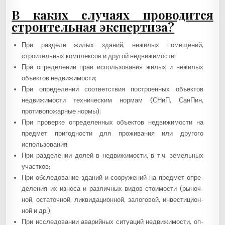
В каких случаях проводится
строительная экспертиза?
При разделе жилых зданий, нежилых помещений,
строительных комплексов и другой недвижимости;
При определении прав использования жилых и нежилых
объектов недвижимости;
При определении соответствия построенных объектов
недвижимости техническим нормам (СНиП, СанПин,
противопожарные нормы);
При проверке определенных объектов недвижимости на
предмет пригодности для проживания или другого
использования;
При раз­де­лении до­лей в нед­ви­жимос­ти, в т.ч. зе­мель­ных
учас­тков;
При об­сле­дова­ние зда­ний и со­ору­жений на пред­мет оп­ре­
деле­ния их из­но­са и раз­личных ви­дов сто­имос­ти (ры­ноч­
ной, ос­та­точ­ной, лик­ви­даци­он­ной, за­лого­вой, ин­вести­ци­он­
ной и др.);
При ис­сле­дова­нии ава­рий­ных си­ту­аций нед­ви­жимос­ти, оп­