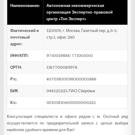
Наименование:
Автономная некоммерческая
организация Экспертно-правовой
центр «Топ Эксперт»
Фактический и
125009, г. Москва, Газетный пер. д.3-5,
почтовый
стр.1, офис 240
адрес:
ИНН/КПП:
9710019884/ 771001001
ОРГН:
1167700069976
Р/с:
40703810038000005866
БИК
044525225 ПАО Сбербанк
К/с:
30101810400000000225
Консультация специалиста в офисе рядом с м. Охотный ряд
осуществляется по предварительной записи с целью выбора
наиболее удобного времени для Вас!